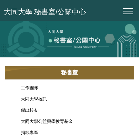
跳
大同大學 秘書室/公關中心
到
主
要
內
容
區
秘書室
工作團隊
大同大學校訊
傑出校友
大同大學公益興學教育基金
捐款專區